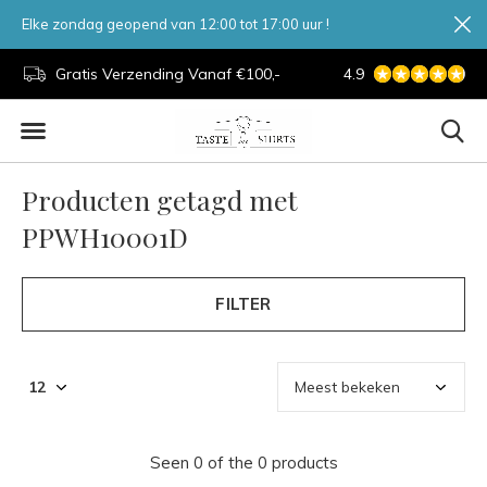
Elke zondag geopend van 12:00 tot 17:00 uur !
d.
Gratis Verzending Vanaf €100,-
4.9
7 Dagen Per Week
Producten getagd met
PPWH10001D
FILTER
Seen 0 of the 0 products