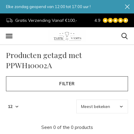
Elke zondag geopend van 12:00 tot 17:00 uur !
d.
Gratis Verzending Vanaf €100,-
4.9
7 Dagen Per Week
Producten getagd met
PPWH10002A
FILTER
Seen 0 of the 0 products