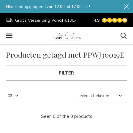
Elke zondag geopend van 12:00 tot 17:00 uur !
d.
Gratis Verzending Vanaf €100,-
4.9
7 Dagen Per Week
Producten getagd met PPWJ30019E
FILTER
Seen 0 of the 0 products