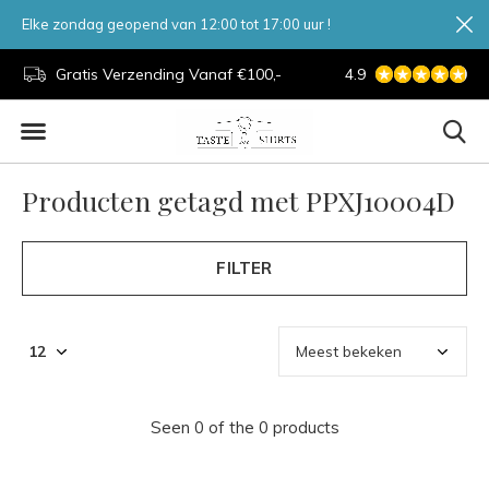
Elke zondag geopend van 12:00 tot 17:00 uur !
d.
Gratis Verzending Vanaf €100,-
4.9
7 Dagen Per Week
Producten getagd met PPXJ10004D
FILTER
Seen 0 of the 0 products