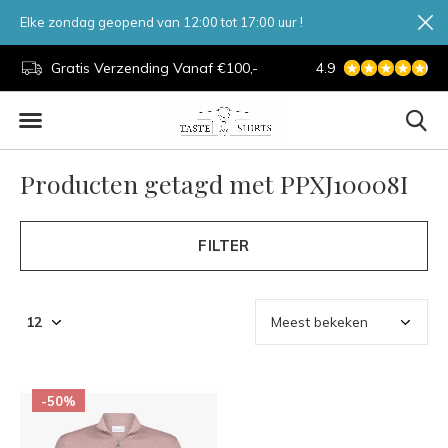
Elke zondag geopend van 12:00 tot 17:00 uur !
d.
Gratis Verzending Vanaf €100,-
4.9
7 Dagen Per Week
Producten getagd met PPXJ10008I
FILTER
-50%