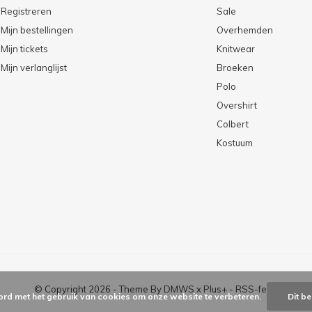
Registreren
Sale
Mijn bestellingen
Overhemden
Mijn tickets
Knitwear
Mijn verlanglijst
Broeken
Polo
Overshirt
Colbert
Kostuum
© Copyright
2026
- Theme By
DMWS
x
Plus+
-
RSS-feed
ord met het gebruik van cookies om onze website te verbeteren.
Dit be