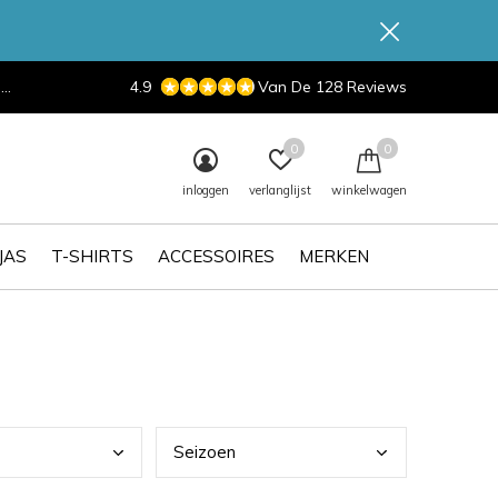
d
4.9
Van De 128 Reviews
0
0
inloggen
verlanglijst
winkelwagen
JAS
T-SHIRTS
ACCESSOIRES
MERKEN
Seiz
oen