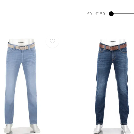
€0
-
€150