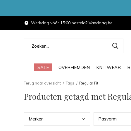
Werkdag vóór 15:00 besteld? Vandaag bezorgd.
SALE
OVERHEMDEN
KNITWEAR
B
Terug naar overzicht
Tags
Regular Fit
Producten getagd met Regula
Merk
en
Pasv
orm