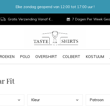
Elke zondag geopend van 12:00 tot 17:00 uur !
Gratis Verzending Vanaf €100,-
7 Dagen Per Week Geopen
ROEKEN
POLO
OVERSHIRT
COLBERT
KOSTUUM
r Fit
Kleu
r
Patr
oon