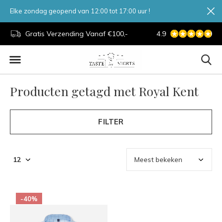
Elke zondag geopend van 12:00 tot 17:00 uur !
d.
Gratis Verzending Vanaf €100,-
4.9
7 Dagen Per Week
Producten getagd met Royal Kent
FILTER
-40%