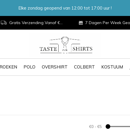
Elke zondag geopend van 12:00 tot 17:00 uur !
Gratis Verzending Vanaf €100,-
7 Dagen Per Week Geopen
ROEKEN
POLO
OVERSHIRT
COLBERT
KOSTUUM
€0
-
€5