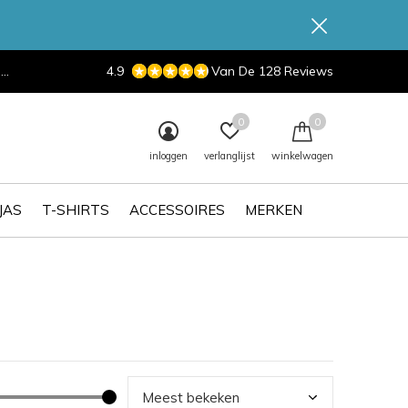
d
4.9
Van De 128 Reviews
0
0
inloggen
verlanglijst
winkelwagen
JAS
T-SHIRTS
ACCESSOIRES
MERKEN