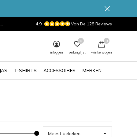
d
4.9
Van De 128 Reviews
0
0
inloggen
verlanglijst
winkelwagen
JAS
T-SHIRTS
ACCESSOIRES
MERKEN