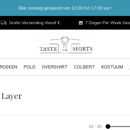
Elke zondag geopend van 12:00 tot 17:00 uur !
Gratis Verzending Vanaf €100,-
7 Dagen Per Week Geopen
ROEKEN
POLO
OVERSHIRT
COLBERT
KOSTUUM
 Layer
€0
-
€5