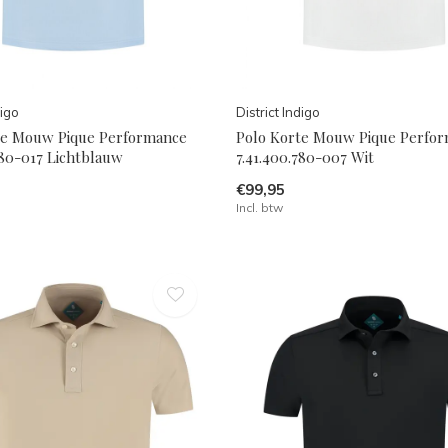
digo
District Indigo
te Mouw Pique Performance
Polo Korte Mouw Pique Perfo
780-017 Lichtblauw
7.41.400.780-007 Wit
€99,95
Incl. btw