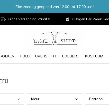
Elke zondag geopend van 12:00 tot 17:00 uur !
Gratis Verzending Vanaf €100,-
7 Dagen Per Week Geopen
ROEKEN
POLO
OVERSHIRT
COLBERT
KOSTUUM
rij
Kleu
r
Patr
oon