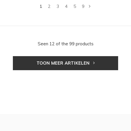
1
2
3
4
5
9
Seen 12 of the 99 products
TOON MEER ARTIKELEN