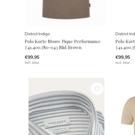
District Indigo
District In
Polo Korte Mouw Pique Performance
Polo Kor
7.41.400.780-043 Mid Brown
7.41.400.
€99,95
€99,95
Incl. btw
Incl. btw