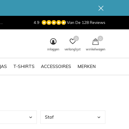
d
4.9
Van De 128 Reviews
0
0
inloggen
verlanglijst
winkelwagen
JAS
T-SHIRTS
ACCESSOIRES
MERKEN
Stof