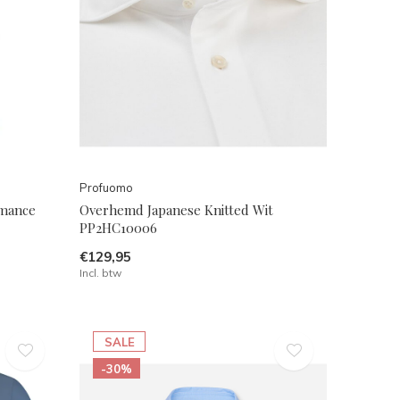
Profuomo
rmance
Overhemd Japanese Knitted Wit
PP2HC10006
€129,95
Incl. btw
SALE
-30%