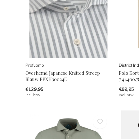
Profuomo
District In
Overhemd Japanese Knitted Streep
Polo Kor
Blauw PPXH30024D
7.41.400.
€129,95
€99,95
Incl. btw
Incl. btw