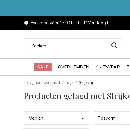
Werkdag vóór 15:00 besteld? Vandaag bezorgd.
SALE
OVERHEMDEN
KNITWEAR
B
Terug naar overzicht
Tags
Strijkvrij
Producten getagd met Strijkv
Merk
en
Pasv
orm