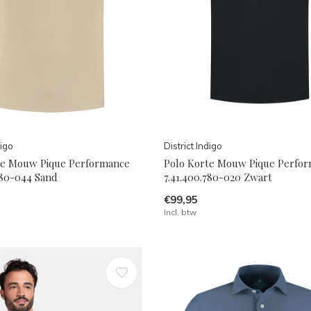
digo
District Indigo
te Mouw Pique Performance
Polo Korte Mouw Pique Perfo
780-044 Sand
7.41.400.780-020 Zwart
€99,95
Incl. btw