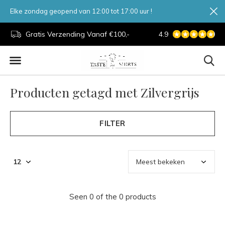
Elke zondag geopend van 12:00 tot 17:00 uur !
d.
Gratis Verzending Vanaf €100,-
4.9
7 Dagen Per Week
Producten getagd met Zilvergrijs
FILTER
Seen 0 of the 0 products