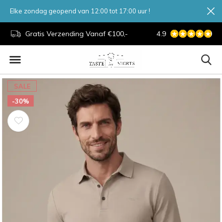
Elke zondag geopend van 12:00 tot 17:00 uur !
d.
Gratis Verzending Vanaf €100,-
4.9
7 Dagen Per Week
SALE
-30%