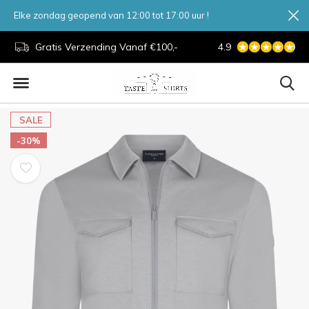
Elke zondag geopend van 12:00 tot 17:00 uur !
d.
Gratis Verzending Vanaf €100,-
4.9
7 Dagen Per Week
SALE
-30%