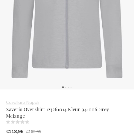
Cavallaro Napoli
Zaverio Overshirt 123261014 Kleur 941006 Grey
Melange
(0)
€118,96
€169,95