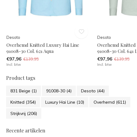
Desoto
Desoto
Overhemd Knitted Luxury Hai Line
Overhemd Knitted 
91008-30 Col. 621 Aqua
91008-30 Col. 641
€97,96
€97,96
€139,95
€139,95
Incl. btw
Incl. btw
Product tags
831 Beige
(1)
91008-30
(4)
Desoto
(44)
Knitted
(354)
Luxury Hai Line
(10)
Overhemd
(611)
Strijkvrij
(206)
Recente artikelen