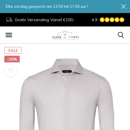
Elke zondag geopend van 12:00 tot 17:00 uur !
d.
Gratis Verzending Vanaf €100,-
4.9
7 Dagen Per Week
SALE
-30%