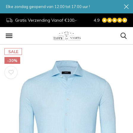
Elke zondag geopend van 12:00 tot 17:00 uur !
d.
Gratis Verzending Vanaf €100,-
4.9
7 Dagen Per Week
SALE
-30%